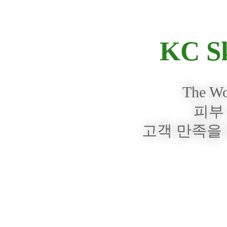
KC Sk
The Wo
피부
고객 만족을
시험/견적의뢰